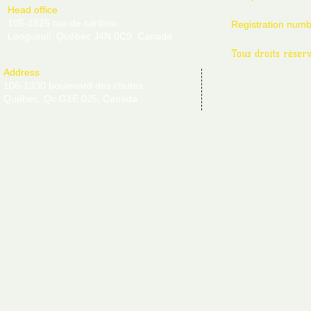
Head office
105-1825 rue de caribou
Registration num
Longueuil, Québec J4N 0C9, Canada
Tous droits réser
Address
106-1330 boulevard des chutes
Québec, Qc G1E 0J5, Canada